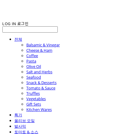
LOG IN
로그인
전체
Balsamic & Vinegar
Cheese & Ham
Coffee
Pasta
Olive Oil
Salt and Herbs
Seafood
Snack & Desserts
Tomato & Sauce
Truffles
Vegetables
Gift Sets
Kitchen Wares
특가
올리브 오일
발사믹
토마토 & 소스