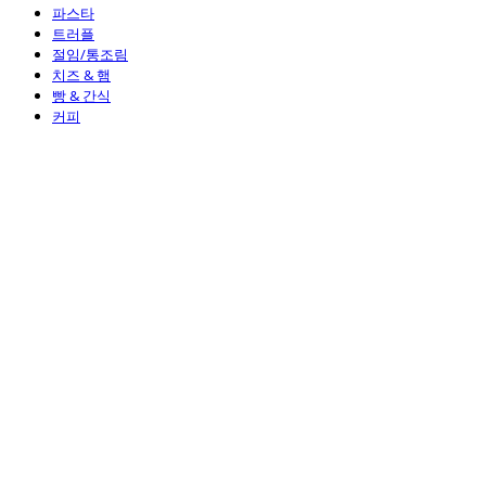
파스타
트러플
절임/통조림
치즈 & 햄
빵 & 간식
커피